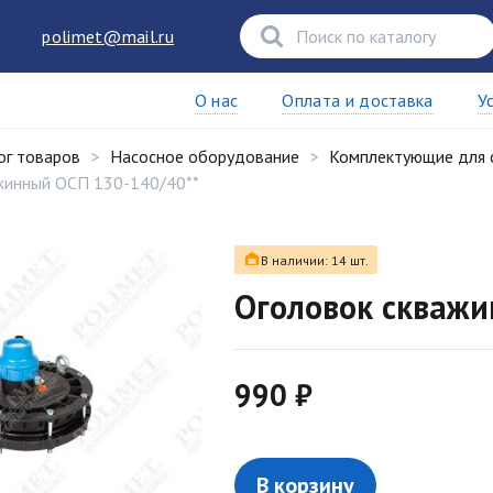
polimet@mail.ru
О нас
Оплата и доставка
У
ог товаров
Насосное оборудование
Комплектующие для 
жинный ОСП 130-140/40**
В наличии: 14 шт.
Оголовок скважи
990 ₽
В корзину