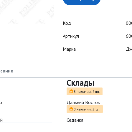
Код
00
Артикул
60
Марка
Дж
сание
ы
Склады
В наличии: 7 шт.
о
Дальний Восток
В наличии: 5 шт.
ый
Седанка