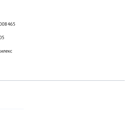
008465
05
илекс