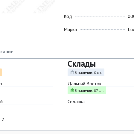
Код
00
Марка
Lu
сание
ы
Склады
В наличии: 0 шт.
о
Дальний Восток
В наличии: 87 шт.
ый
Седанка
 2