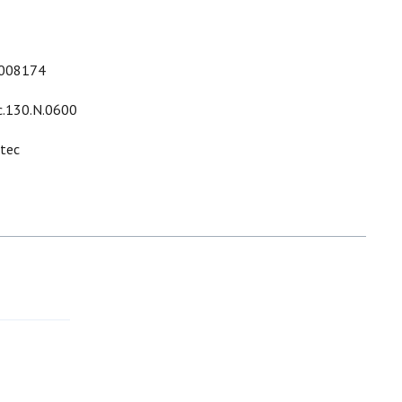
008174
c.130.N.0600
ltec