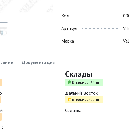
Код
00
Артикул
VT
Марка
Va
сание
Документация
ы
Склады
В наличии: 84 шт.
о
Дальний Восток
В наличии: 55 шт.
ый
Седанка
 2