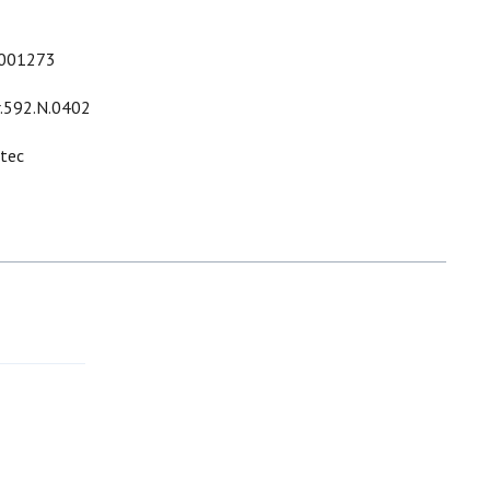
001273
r.592.N.0402
ltec