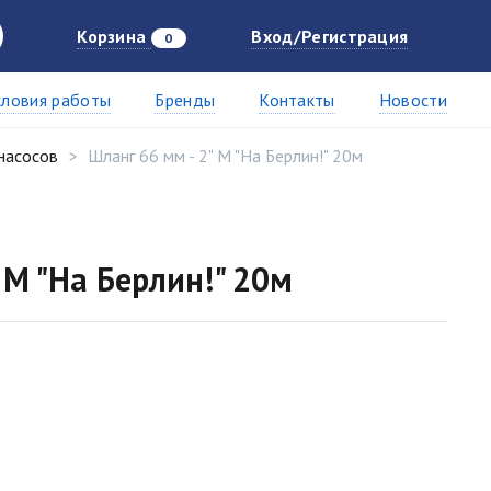
Корзина
Вход/Регистрация
0
словия работы
Бренды
Контакты
Новости
насосов
Шланг 66 мм - 2" М "На Берлин!" 20м
 М "На Берлин!" 20м