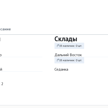
сание
ы
Склады
В наличии: 0 шт.
о
Дальний Восток
В наличии: 0 шт.
ый
Седанка
 2