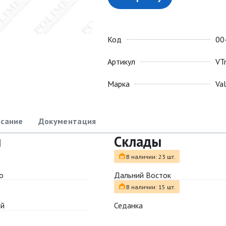
Код
00
Артикул
VT
Марка
Va
сание
Документация
ы
Склады
В наличии: 23 шт.
о
Дальний Восток
В наличии: 15 шт.
ый
Седанка