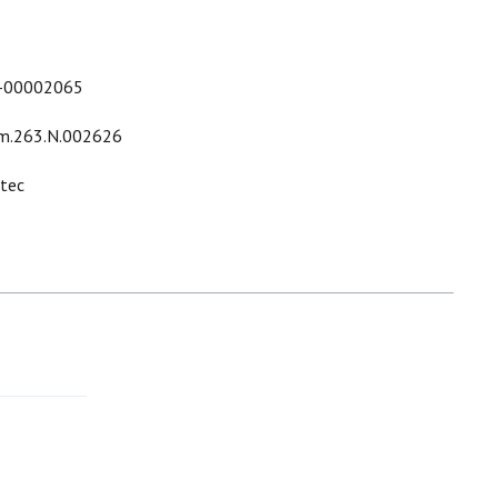
-00002065
m.263.N.002626
ltec