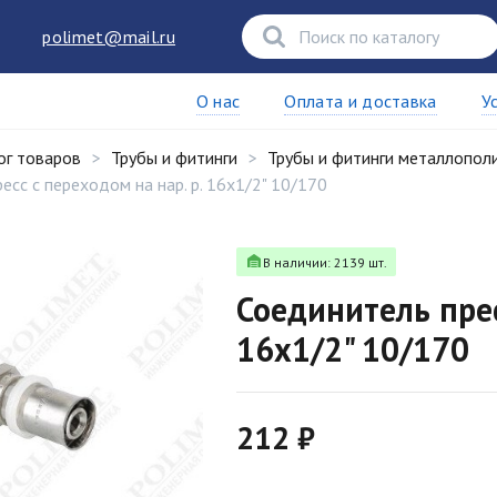
polimet@mail.ru
О нас
Оплата и доставка
У
ог товаров
Трубы и фитинги
Трубы и фитинги металлопол
есс с переходом на нар. р. 16х1/2" 10/170
В наличии: 2139 шт.
Соединитель прес
16х1/2" 10/170
212 ₽