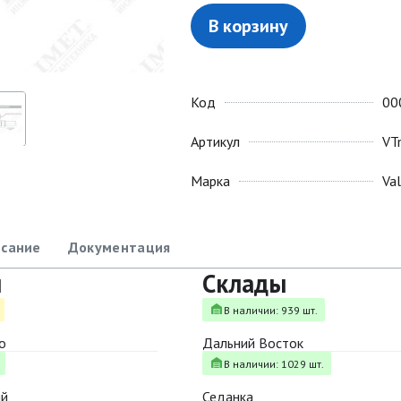
В корзину
Код
00
Артикул
VT
Марка
Va
сание
Документация
ы
Склады
В наличии: 939 шт.
о
Дальний Восток
В наличии: 1029 шт.
ый
Седанка