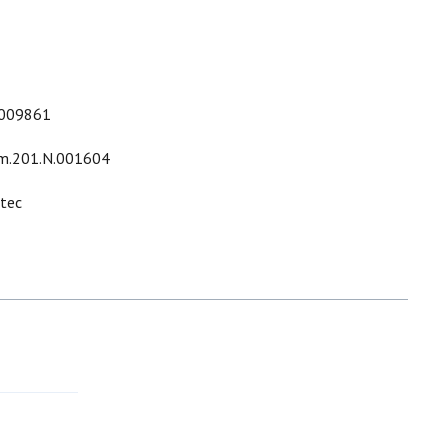
009861
m.201.N.001604
ltec