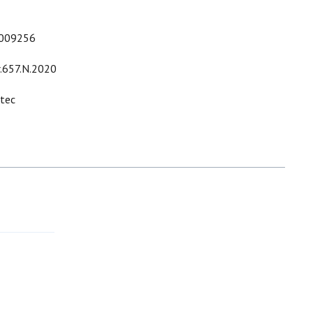
009256
r.657.N.2020
ltec