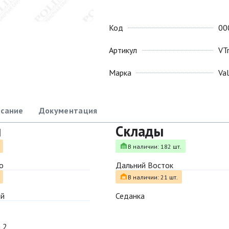
Код
00
Артикул
VT
Марка
Va
сание
Документация
ы
Склады
В наличии: 182 шт.
о
Дальний Восток
В наличии: 21 шт.
ый
Седанка
 2