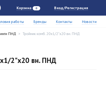
Корзина
Вход/Регистрация
0
словия работы
Бренды
Контакты
Новости
инги ПНД
Тройник комб. 20х1/2"х20 вн. ПНД
0х1/2"х20 вн. ПНД