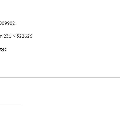
009902
m.231.N.322626
ltec