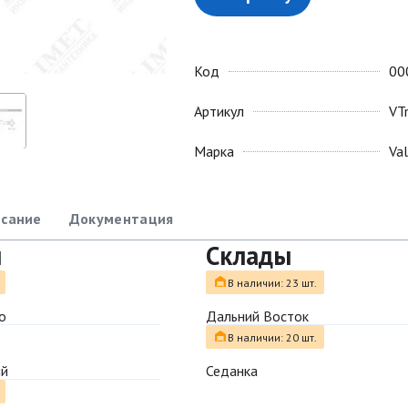
Код
00
Артикул
VT
Марка
Va
сание
Документация
ы
Склады
В наличии: 23 шт.
о
Дальний Восток
В наличии: 20 шт.
ый
Седанка