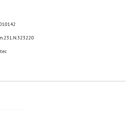
010142
m.231.N.323220
ltec