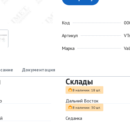
Код
00
Артикул
VT
Марка
Va
сание
Документация
ы
Склады
В наличии: 18 шт.
о
Дальний Восток
В наличии: 30 шт.
ый
Седанка