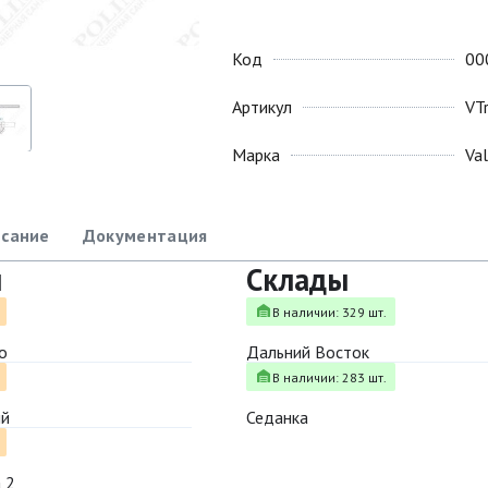
Код
00
Артикул
VT
Марка
Va
сание
Документация
ы
Склады
В наличии: 329 шт.
о
Дальний Восток
В наличии: 283 шт.
ый
Седанка
 2