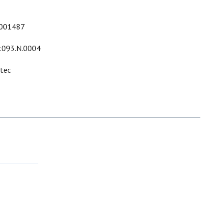
001487
r.093.N.0004
ltec