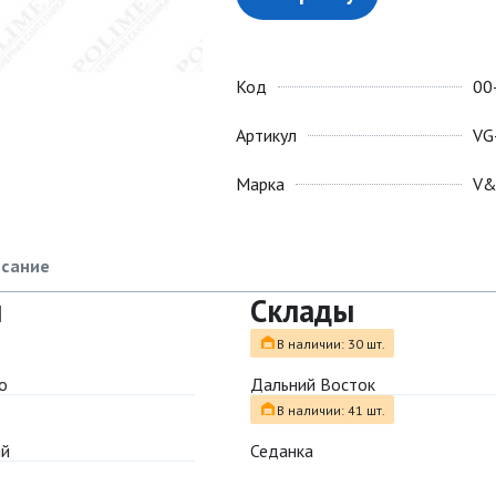
Код
00
Артикул
VG
Марка
V
сание
ы
Склады
В наличии: 30 шт.
о
Дальний Восток
В наличии: 41 шт.
ый
Седанка