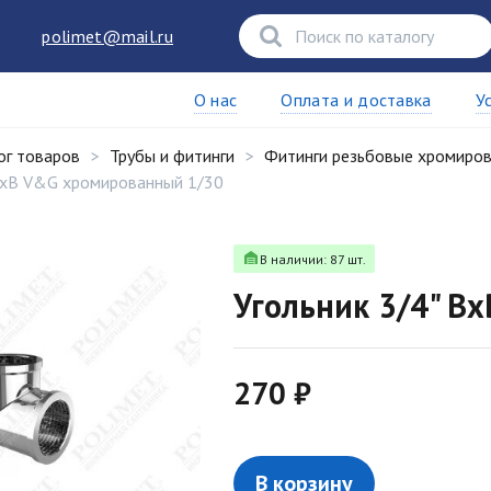
polimet@mail.ru
О нас
Оплата и доставка
У
ог товаров
Трубы и фитинги
Фитинги резьбовые хромиро
 ВxВ V&G хромированный 1/30
В наличии: 87 шт.
Угольник 3/4" В
270 ₽
В корзину