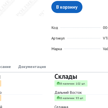
В корзину
Код
00
Артикул
VT
Марка
Va
сание
Документация
ы
Склады
В наличии: 102 шт.
о
Дальний Восток
В наличии: 93 шт.
ый
Седанка