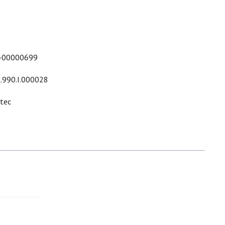
-00000699
i.990.I.000028
ltec