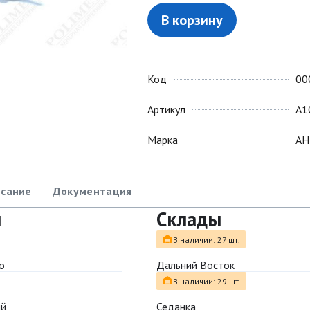
В корзину
Код
00
Артикул
A1
Марка
АН
сание
Документация
ы
Склады
В наличии: 27 шт.
о
Дальний Восток
В наличии: 29 шт.
ый
Седанка