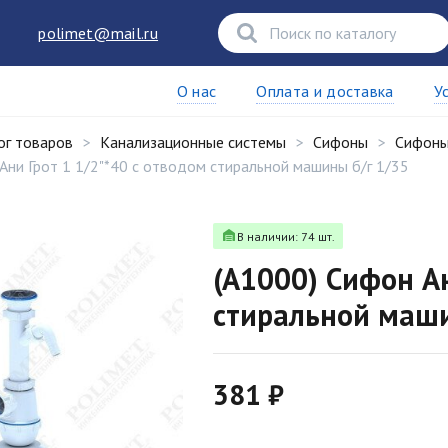
polimet@mail.ru
О нас
Оплата и доставка
У
ог товаров
Канализационные системы
Сифоны
Сифоны
Ани Грот 1 1/2"*40 с отводом стиральной машины б/г 1/35
В наличии: 74 шт.
(A1000) Сифон Ан
стиральной маши
381 ₽