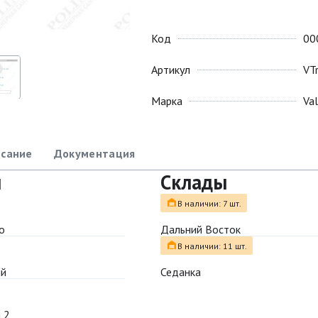
Код
00
Артикул
VT
Марка
Va
сание
Документация
ы
Склады
В наличии: 7 шт.
о
Дальний Восток
В наличии: 11 шт.
ый
Седанка
 2