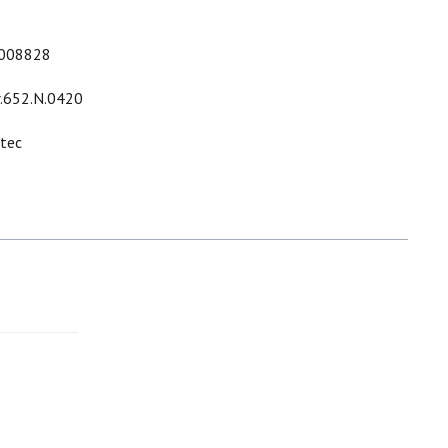
008828
r.652.N.0420
ltec