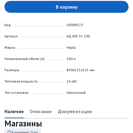
В корзину
Код
00009523
Артикул
AQ IND SC 100
Марка
Hajdu
Номинальный объём (л)
100 л
Размеры
890х515х515 мм
Тепловая мощность
24 кВт
Тип установки
Напольный
Наличие
Описание
Документация
Магазины
В наличии: 0 шт.