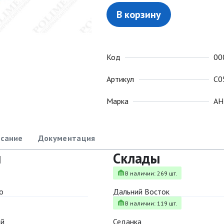
В корзину
Код
00
Артикул
C0
Марка
АН
сание
Документация
ы
Склады
В наличии: 269 шт.
о
Дальний Восток
В наличии: 119 шт.
ый
Седанка