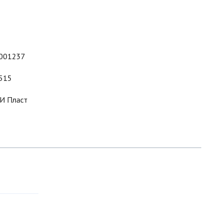
001237
515
И Пласт