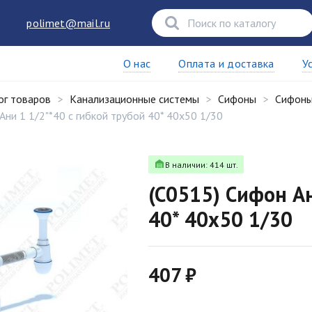
polimet@mail.ru
О нас
Оплата и доставка
У
ог товаров
Канализационные системы
Сифоны
Сифоны
Ани 1 1/2"*40 с гибкой трубой 40* 40х50 1/30
В наличии: 414 шт.
(C0515) Сифон Ан
40* 40х50 1/30
407 ₽