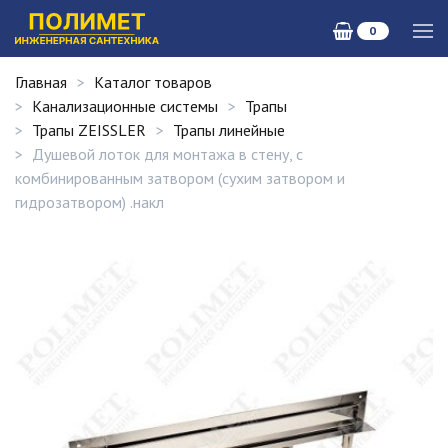
0
Главная
Каталог товаров
Канализационные системы
Трапы
Трапы ZEISSLER
Трапы линейные
Душевой лоток для монтажа в стену, с
комбинированным затвором (сухим затвором и
гидрозатвором) .накл