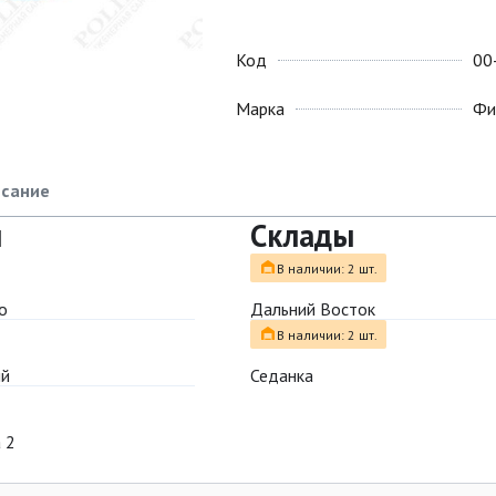
Код
00
Марка
Фи
сание
ы
Склады
В наличии: 2 шт.
о
Дальний Восток
В наличии: 2 шт.
ый
Седанка
 2