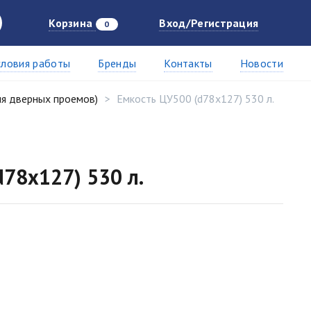
Корзина
Вход/Регистрация
0
словия работы
Бренды
Контакты
Новости
ля дверных проемов)
Емкость ЦУ500 (d78х127) 530 л.
d78х127) 530 л.