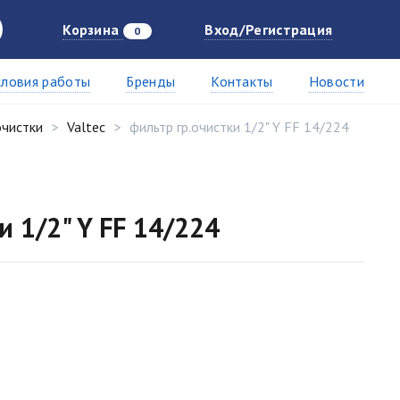
Корзина
Вход/Регистрация
0
словия работы
Бренды
Контакты
Новости
очистки
Valtec
фильтр гр.очистки 1/2" Y FF 14/224
и 1/2" Y FF 14/224