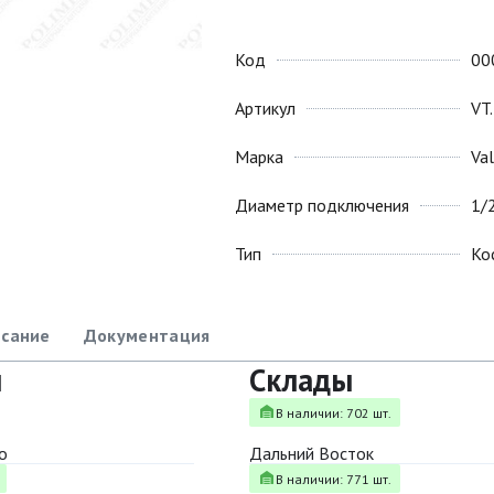
Код
00
Артикул
VT
Марка
Va
Диаметр подключения
1/
Тип
Ко
сание
Документация
ы
Склады
В наличии: 702 шт.
о
Дальний Восток
В наличии: 771 шт.