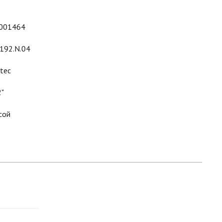
001464
.192.N.04
ltec
2"
сой