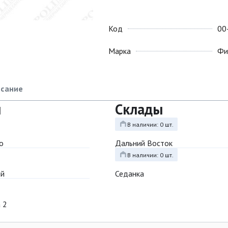
Код
00
Марка
Фи
сание
ы
Склады
В наличии: 0 шт.
о
Дальний Восток
В наличии: 0 шт.
ый
Седанка
 2