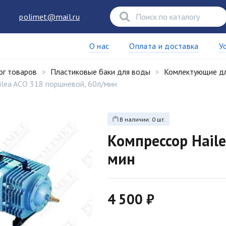
polimet@mail.ru
О нас
Оплата и доставка
У
ог товаров
Пластиковые баки для воды
Комлектующие дл
ilea ACO 318 поршневой, 60л/мин
В наличии: 0 шт.
Компрессор Hail
мин
4 500 ₽