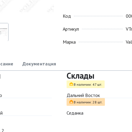
Код
00
Артикул
VT
Марка
Va
сание
Документация
ы
Склады
В наличии: 47 шт.
о
Дальний Восток
В наличии: 28 шт.
ый
Седанка
 2