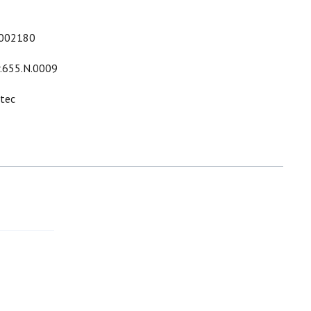
002180
r.655.N.0009
ltec