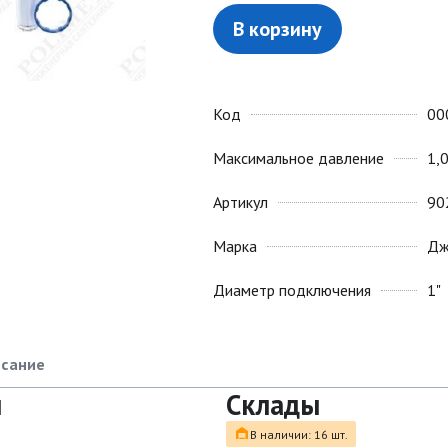
В корзину
Код
00
Максимальное давление
1,0
Артикул
90
Марка
Дж
Диаметр подключения
1"
сание
ы
Склады
В наличии: 16 шт.