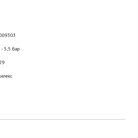
009303
 - 5,5 бар
29
илекс