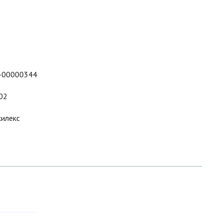
-00000344
02
илекс