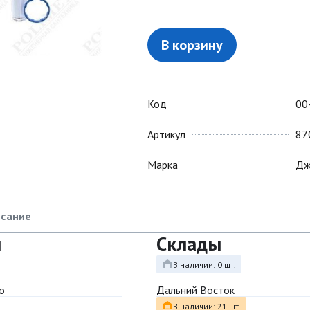
В корзину
Код
00
Артикул
87
Марка
Дж
сание
ы
Склады
В наличии: 0 шт.
о
Дальний Восток
В наличии: 21 шт.