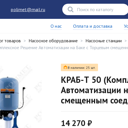
polimet@mail.ru
О нас
Оплата и доставка
У
ог товаров
Насосное оборудование
Насосные станции
мплексное Решение Автоматизации на Баке с Торцевым смещен
В наличии: 25 шт.
КРАБ-Т 50 (Комп
Автоматизации н
смещенным соед
14 270 ₽