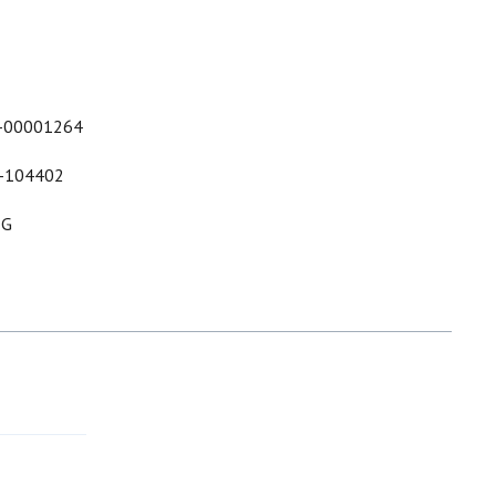
-00001264
-104402
&G