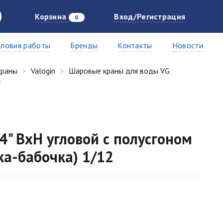
Корзина
Вход/Регистрация
0
словия работы
Бренды
Контакты
Новости
краны
Valogin
Шаровые краны для воды VG
2
4" ВхН угловой с полусгоном
ка-бабочка) 1/12