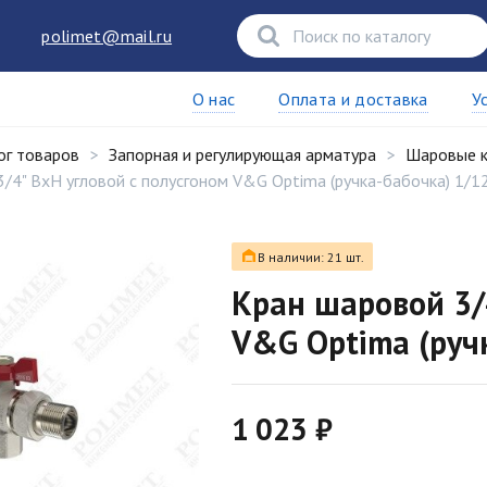
polimet@mail.ru
О нас
Оплата и доставка
У
ог товаров
Запорная и регулирующая арматура
Шаровые 
/4" ВхН угловой с полусгоном V&G Optima (ручка-бабочка) 1/1
В наличии: 21 шт.
Кран шаровой 3/
V&G Optima (руч
1 023 ₽