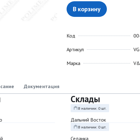
В корзину
Код
00
Артикул
VG
Марка
V
сание
Документация
ы
Склады
В наличии: 0 шт.
о
Дальний Восток
В наличии: 0 шт.
ый
Седанка