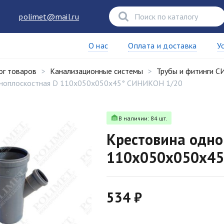
polimet@mail.ru
О нас
Оплата и доставка
У
ог товаров
Канализационные системы
Трубы и фитинги 
дноплоскостная D 110х050х050х45° СИНИКОН 1/20
В наличии: 84 шт.
Крестовина одно
110х050х050х45
534 ₽