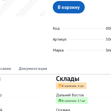
В корзину
Код
00
Артикул
50
Марка
Sin
сание
Документация
ы
Склады
В наличии: 4 шт.
о
Дальний Восток
В наличии: 57 шт.
ый
Седанка