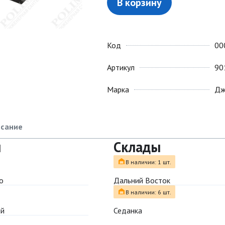
В корзину
Код
00
Артикул
90
Марка
Дж
сание
ы
Склады
В наличии: 1 шт.
о
Дальний Восток
В наличии: 6 шт.
ый
Седанка