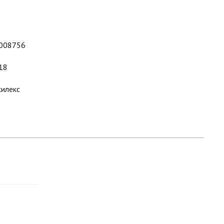
008756
18
илекс