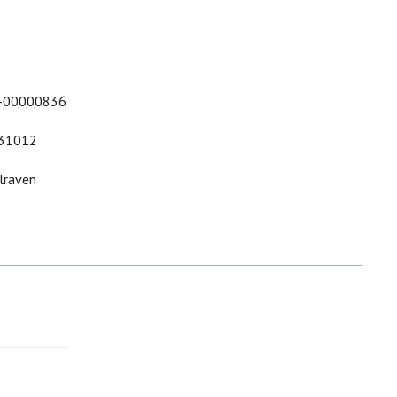
-00000836
31012
lraven