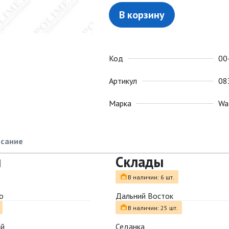
В корзину
Код
00
Артикул
08
Марка
Wa
сание
ы
Склады
В наличии: 6 шт.
о
Дальний Восток
В наличии: 25 шт.
ый
Седанка