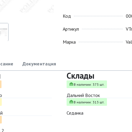
Код
00
Артикул
VT
Марка
Va
сание
Документация
ы
Склады
В наличии: 373 шт.
о
Дальний Восток
В наличии: 313 шт.
ый
Седанка
 2