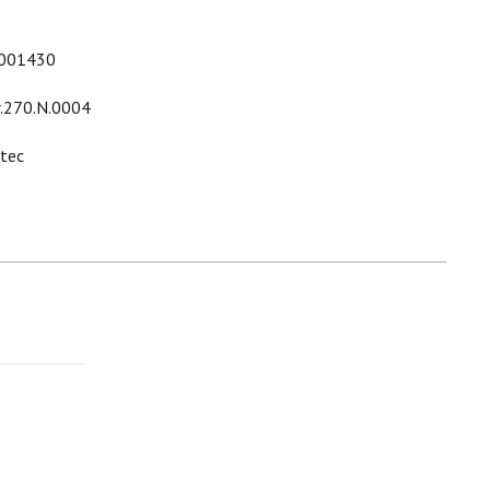
001430
r.270.N.0004
ltec