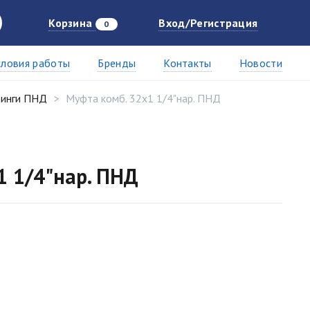
Корзина
Вход/Регистрация
0
словия работы
Бренды
Контакты
Новости
инги ПНД
Муфта комб. 32х1 1/4"нар. ПНД
1 1/4"нар. ПНД