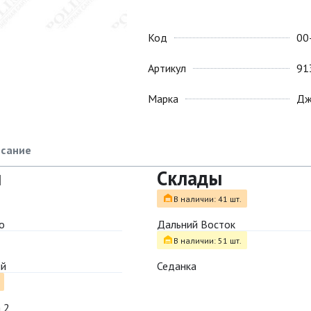
Код
00
Артикул
91
Марка
Дж
сание
ы
Склады
В наличии: 41 шт.
о
Дальний Восток
В наличии: 51 шт.
ый
Седанка
 2