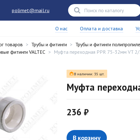
polimet@mail.ru
О нас
Оплата и доставка
У
ог товаров
Трубы и фитинги
Трубы и фитинги полипропил
вые фитинги VALTEC
Муфта переходная PPR 75-32мм VT 2/
В наличии: 35 шт.
Муфта переходна
236 ₽
В корзину