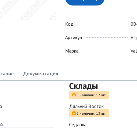
Код
00
Артикул
VT
Марка
Va
сание
Документация
ы
Склады
В наличии: 12 шт.
о
Дальний Восток
В наличии: 13 шт.
ый
Седанка