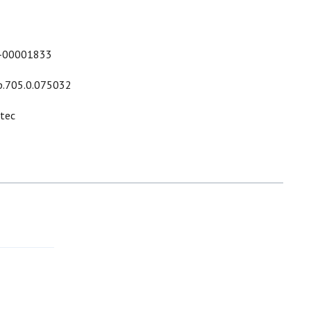
-00001833
p.705.0.075032
ltec