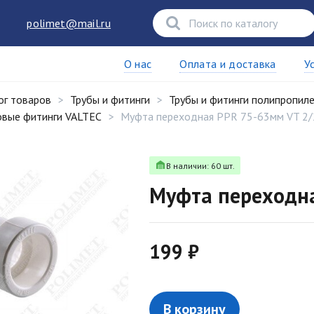
polimet@mail.ru
О нас
Оплата и доставка
У
ог товаров
Трубы и фитинги
Трубы и фитинги полипропил
вые фитинги VALTEC
Муфта переходная PPR 75-63мм VT 2/
В наличии: 60 шт.
Муфта переходна
199 ₽
В корзину