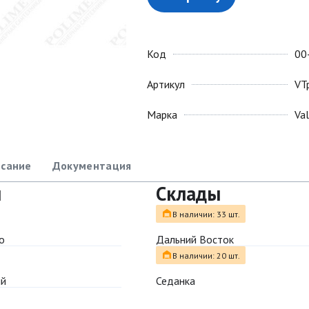
Код
00
Артикул
VT
Марка
Va
сание
Документация
ы
Склады
В наличии: 33 шт.
о
Дальний Восток
В наличии: 20 шт.
ый
Седанка