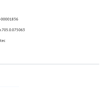
-00001836
p.705.0.075063
ltec