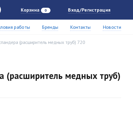
Корзина
Вход/Регистрация
0
словия работы
Бренды
Контакты
Новости
спандера (расширитель медных труб) 720
а (расширитель медных труб)