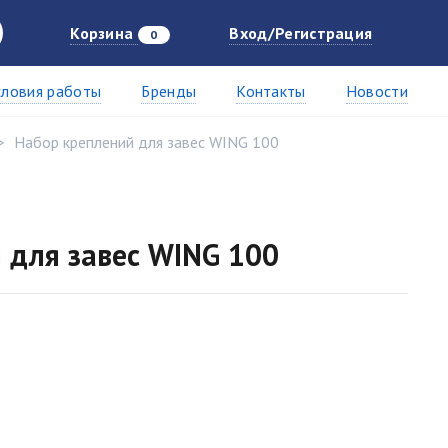
Корзина
Вход/Регистрация
0
словия работы
Бренды
Контакты
Новости
Набор креплений для завес WING 100
 для завес WING 100