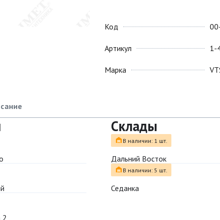
Код
00
Артикул
1-
Марка
VT
сание
ы
Склады
В наличии: 1 шт.
о
Дальний Восток
В наличии: 5 шт.
ый
Седанка
 2