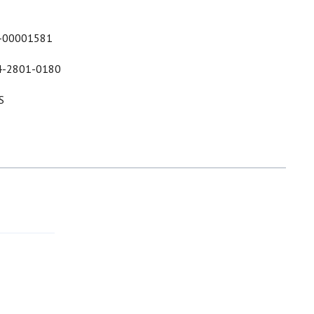
-00001581
4-2801-0180
S