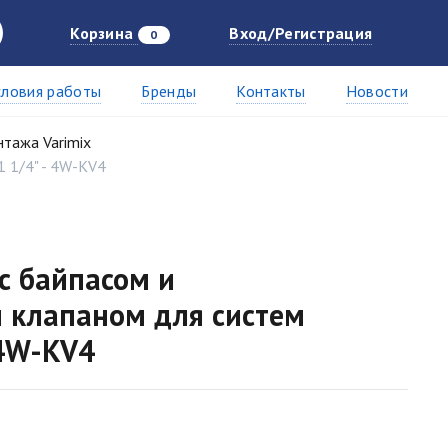
Корзина
Вход/Регистрация
0
словия работы
Бренды
Контакты
Новости
нтажа Varimix
 1/4" - 4W-KV4
с байпасом и
 клапаном для систем
 4W-KV4