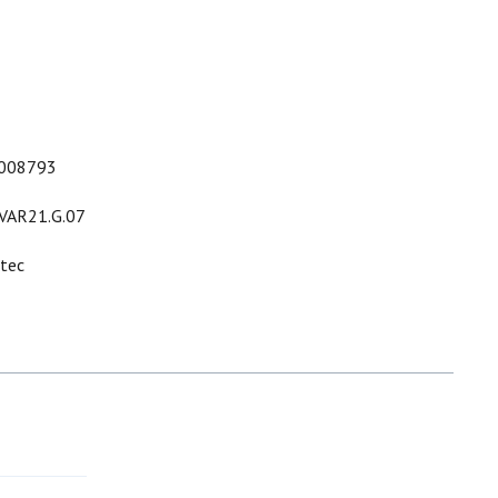
008793
.VAR21.G.07
ltec