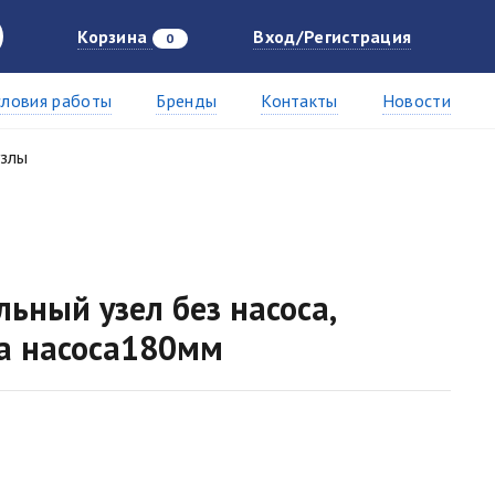
Корзина
Вход/Регистрация
0
словия работы
Бренды
Контакты
Новости
узлы
ьный узел без насоса,
а насоса180мм