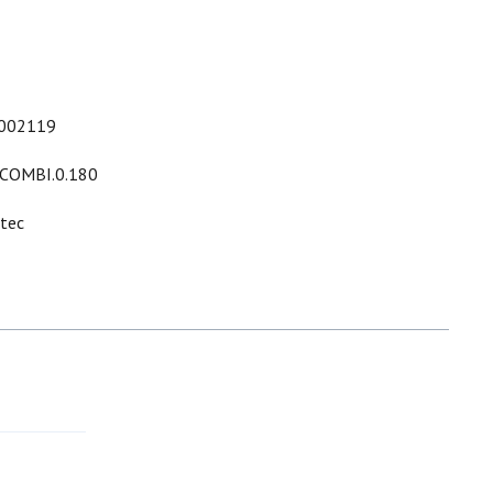
002119
.COMBI.0.180
ltec