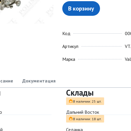
В корзину
Код
00
Артикул
VT
Марка
Va
сание
Документация
ы
Склады
В наличии: 25 шт.
о
Дальний Восток
В наличии: 18 шт.
ый
Седанка