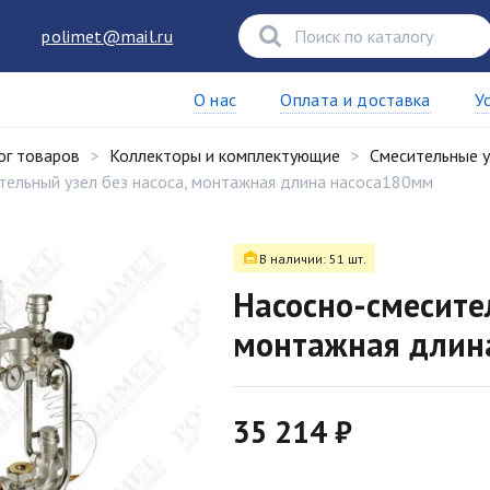
polimet@mail.ru
О нас
Оплата и доставка
У
ог товаров
Коллекторы и комплектующие
Смесительные 
тельный узел без насоса, монтажная длина насоса180мм
В наличии: 51 шт.
Насосно-смесител
монтажная длин
35 214 ₽