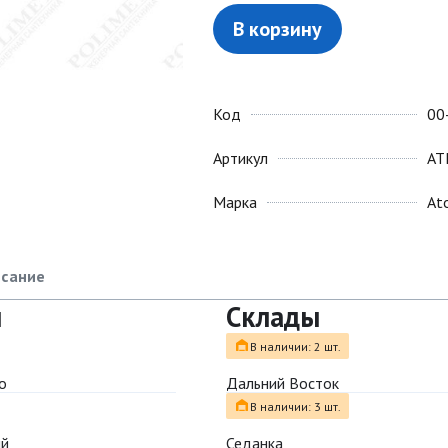
В корзину
Код
00
Артикул
AT
Марка
Ato
сание
ы
Склады
В наличии: 2 шт.
о
Дальний Восток
В наличии: 3 шт.
ый
Седанка