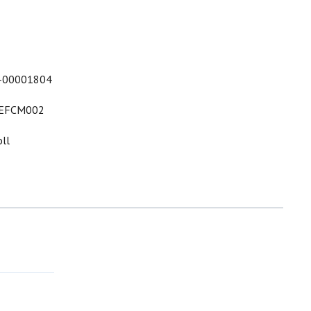
-00001804
EFCM002
ll