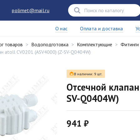
polimet@mail.ru
О нас
Оплата и доставка
У
ог товаров
Водоподготовка
Комплектующие
Фитинги 
н atoll CV0201 (ASV4000) (Z-SV-Q0404W)
В наличии: 9 шт.
Отсечной клапан 
SV-Q0404W)
941 ₽