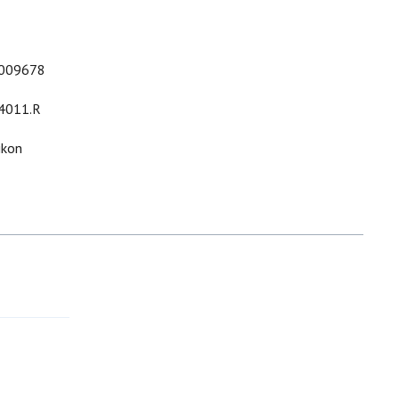
009678
4011.R
ikon