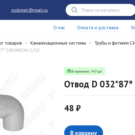
polimet@mail.ru
О нас
Оплата и доставка
У
ог товаров
Канализационные системы
Трубы и фитинги 
87° СИНИКОН 1/50
В наличии: 747 шт.
Отвод D 032*87
48 ₽
В корзину