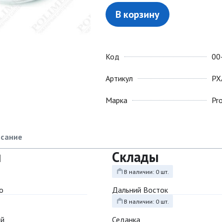
В корзину
Код
00
Артикул
PX
Марка
Pr
сание
ы
Склады
В наличии: 0 шт.
о
Дальний Восток
В наличии: 0 шт.
ый
Седанка