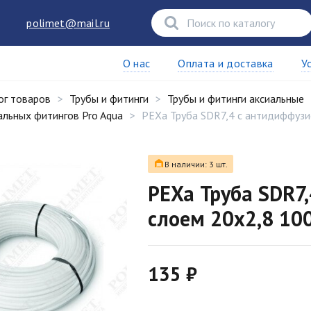
polimet@mail.ru
О нас
Оплата и доставка
У
ог товаров
Трубы и фитинги
Трубы и фитинги аксиальные
альных фитингов Pro Aqua
PEXa Труба SDR7,4 с антидиффузи
В наличии: 3 шт.
PEXa Труба SDR7
слоем 20x2,8 10
135 ₽