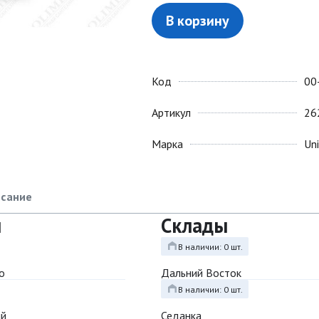
В корзину
Код
00
Артикул
26
Марка
Uni
сание
ы
Склады
В наличии: 0 шт.
о
Дальний Восток
В наличии: 0 шт.
ый
Седанка