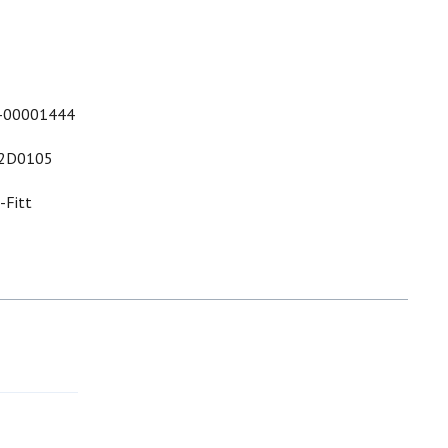
-00001444
2D0105
-Fitt