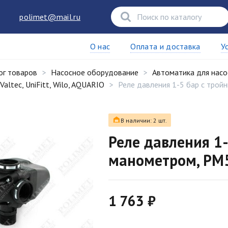
polimet@mail.ru
О нас
Оплата и доставка
У
ог товаров
Насосное оборудование
Автоматика для насо
Valtec, UniFitt, Wilo, AQUARIO
Реле давления 1-5 бар с тро
В наличии: 2 шт.
Реле давления 1-
манометром, РМ
1 763 ₽