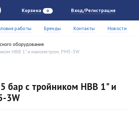
Корзина
Вход/Регистрация
0
словия работы
Бренды
Контакты
Новости
сного оборудования
йником НВВ 1" и манометром, РМ5-3W
5 бар с тройником НВВ 1" и
5-3W