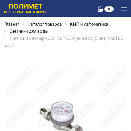
0
Главная
Каталог товаров
КИП и Автоматика
Счетчики для воды
счетчик водомерн.1/2" VLF-15U универс. (6 лет) VALTEC
1/12