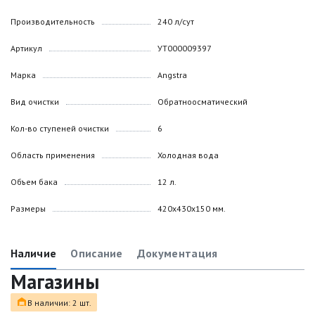
Производительность
240 л/сут
Артикул
УТ000009397
Марка
Angstra
Вид очистки
Обратноосматический
Кол-во ступеней очистки
6
Область применения
Холодная вода
Объем бака
12 л.
Размеры
420x430x150 мм.
Наличие
Описание
Документация
Магазины
В наличии: 2 шт.