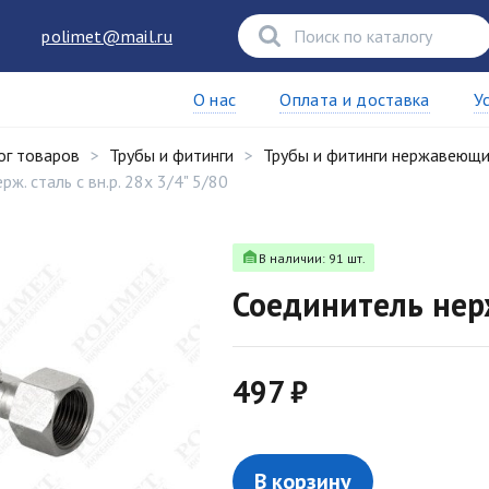
polimet@mail.ru
О нас
Оплата и доставка
У
ог товаров
Трубы и фитинги
Трубы и фитинги нержавеющ
ж. сталь с вн.р. 28х 3/4" 5/80
В наличии: 91 шт.
Соединитель нерж.
497 ₽
В корзину