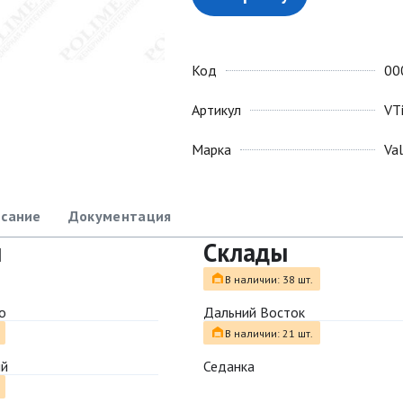
Код
00
Артикул
VT
Марка
Va
сание
Документация
ы
Склады
В наличии: 38 шт.
о
Дальний Восток
В наличии: 21 шт.
ый
Седанка