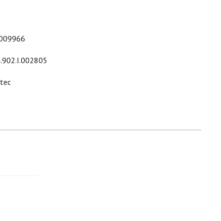
009966
i.902.I.002805
ltec