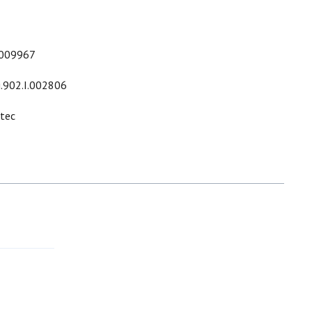
009967
i.902.I.002806
ltec