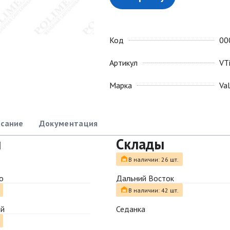
Код
00
Артикул
VT
Марка
Va
сание
Документация
ы
Склады
В наличии: 26 шт.
о
Дальний Восток
В наличии: 42 шт.
ый
Седанка