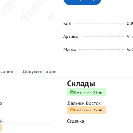
Код
00
Артикул
VT
Марка
Va
сание
Документация
ы
Склады
В наличии: 59 шт.
о
Дальний Восток
В наличии: 25 шт.
ый
Седанка