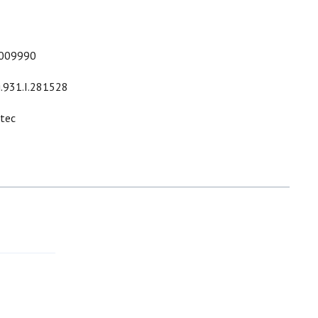
009990
i.931.I.281528
ltec