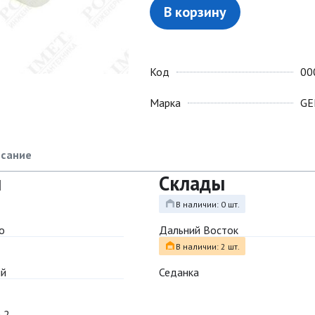
В корзину
Код
00
Марка
GE
сание
ы
Склады
В наличии: 0 шт.
о
Дальний Восток
В наличии: 2 шт.
ый
Седанка
 2