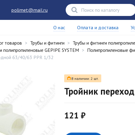
polimet@mail.ru
О нас
Оплата и доставка
У
ог товаров
Трубы и фитинги
Трубы и фитинги полипропил
ги полипропиленовые GEPIPE SYSTEM
Полипропиленовые фи
одной 63/40/63 PPR 1/32
В наличии: 2 шт.
Тройник переход
121 ₽