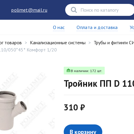
polimet@mail.ru
О нас
Оплата и доставка
У
ог товаров
Канализационные системы
Трубы и фитинги 
110/050*45° Комфорт 1/20
В наличии: 172 шт.
Тройник ПП D 11
310 ₽
В корзину