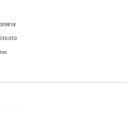
009858
630.050
ltec